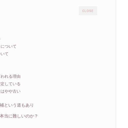
CLOSE
件
力について
ついて
言われる理由
安定している
方はやや古い
補という道もあり
本当に難しいのか？