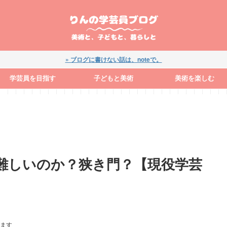
» ブログに書けない話は、noteで。
学芸員を目指す
子どもと美術
美術を楽しむ
難しいのか？狭き門？【現役学芸
ます